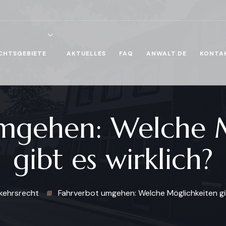
CHTSGEBIETE
AKTUELLES
FAQ
ANWALT.DE
KONTA
mgehen: Welche 
gibt es wirklich?
kehrsrecht
Fahrverbot umgehen: Welche Möglichkeiten gib