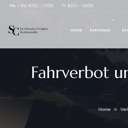
Mo – Do: 8.00 – 17.00
Fr: 8.00 – 14.00
HOME
PERSONEN
RE
Fahrverbot u
Home
Ver