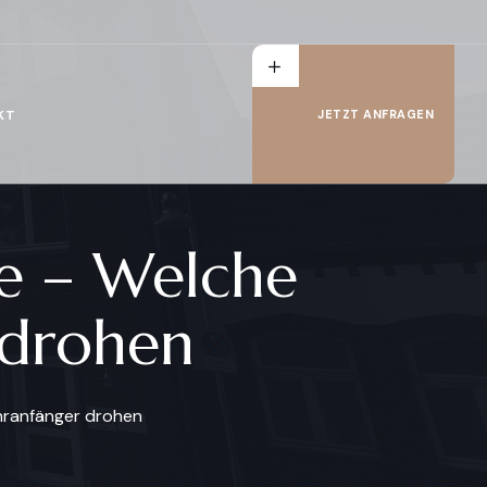
KT
JETZT ANFRAGEN
ße – Welche
 drohen
hranfänger drohen