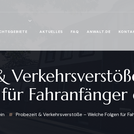
CHTSGEBIETE
AKTUELLES
FAQ
ANWALT.DE
KONTA
& Verkehrsverstö
 für Fahranfänger
in
Probezeit & Verkehrsverstöße – Welche Folgen für Fa