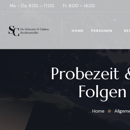
Mo – Do: 8.00 – 17.00
Fr: 8.00 – 14.00
HOME
PERSONEN
RE
Probezeit 
Folgen
Home
Allgeme